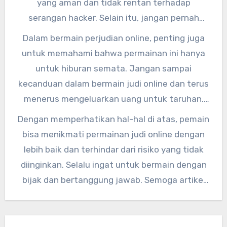
yang aman dan tidak rentan terhadap
serangan hacker. Selain itu, jangan pernah
membagikan informasi pribadi dan data
Dalam bermain perjudian online, penting juga
keuangan kepada pihak yang tidak dikenal.
untuk memahami bahwa permainan ini hanya
untuk hiburan semata. Jangan sampai
kecanduan dalam bermain judi online dan terus
menerus mengeluarkan uang untuk taruhan.
Tetaplah bersikap rasional dan jangan terbawa
Dengan memperhatikan hal-hal di atas, pemain
emosi saat bermain.
bisa menikmati permainan judi online dengan
lebih baik dan terhindar dari risiko yang tidak
diinginkan. Selalu ingat untuk bermain dengan
bijak dan bertanggung jawab. Semoga artikel
ini bisa membantu para pemain judi online
untuk meraih kemenangan dan kesenangan
dalam bermain. Terima kasih.