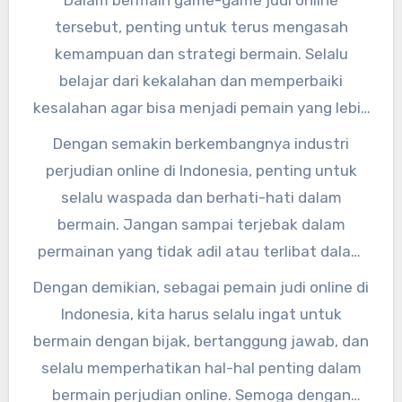
salah satu game yang paling diminati karena
tersebut, penting untuk terus mengasah
membutuhkan strategi dan keahlian untuk
kemampuan dan strategi bermain. Selalu
memenangkan permainan. Sedangkan togel
belajar dari kekalahan dan memperbaiki
online merupakan game yang paling mudah
kesalahan agar bisa menjadi pemain yang lebih
dimainkan karena hanya perlu menebak angka
baik. Jangan terlalu terburu-buru dalam
Dengan semakin berkembangnya industri
yang akan keluar. Sedangkan slot online
mengambil keputusan dan selalu perhatikan
perjudian online di Indonesia, penting untuk
merupakan game yang mengandalkan
situasi dan kondisi permainan. Dengan bermain
selalu waspada dan berhati-hati dalam
keberuntungan dan tidak membutuhkan
secara cerdas dan bijaksana, kita bisa
bermain. Jangan sampai terjebak dalam
strategi khusus untuk memenangkan
meningkatkan peluang untuk meraih
permainan yang tidak adil atau terlibat dalam
permainan.
kemenangan.
kegiatan ilegal yang bisa merugikan diri sendiri
Dengan demikian, sebagai pemain judi online di
maupun orang lain. Bermain judi online
Indonesia, kita harus selalu ingat untuk
seharusnya menjadi kegiatan yang
bermain dengan bijak, bertanggung jawab, dan
menyenangkan dan menghibur, bukan menjadi
selalu memperhatikan hal-hal penting dalam
sumber masalah yang merugikan.
bermain perjudian online. Semoga dengan