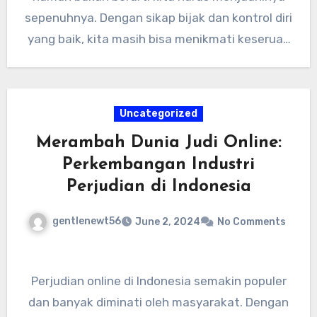
sepenuhnya. Dengan sikap bijak dan kontrol diri
yang baik, kita masih bisa menikmati keseruan
bermain judi online tanpa harus merugikan diri
sendiri maupun orang lain. Jadi, mulailah
bermain judi online dengan bijak dan jelajahi
Uncategorized
dunia perjudian online tanpa merugikan diri
Merambah Dunia Judi Online:
sendiri. Semoga artikel ini bermanfaat bagi
Perkembangan Industri
Anda yang sedang mencari informasi seputar
Perjudian di Indonesia
perjudian online di Indonesia. Terima kasih.
gentlenewt56
June 2, 2024
No Comments
Perjudian online di Indonesia semakin populer
dan banyak diminati oleh masyarakat. Dengan