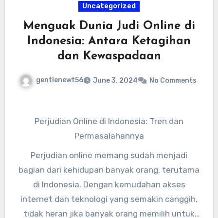
Uncategorized
Menguak Dunia Judi Online di
Indonesia: Antara Ketagihan
dan Kewaspadaan
gentlenewt56
June 3, 2024
No Comments
Perjudian Online di Indonesia: Tren dan
Permasalahannya
Perjudian online memang sudah menjadi
bagian dari kehidupan banyak orang, terutama
di Indonesia. Dengan kemudahan akses
internet dan teknologi yang semakin canggih,
tidak heran jika banyak orang memilih untuk