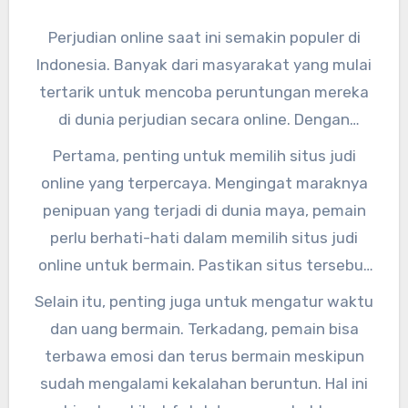
Perjudian online saat ini semakin populer di
Indonesia. Banyak dari masyarakat yang mulai
tertarik untuk mencoba peruntungan mereka
di dunia perjudian secara online. Dengan
perkembangan teknologi yang semakin
Pertama, penting untuk memilih situs judi
canggih, akses untuk bermain permainan judi
online yang terpercaya. Mengingat maraknya
online semakin mudah dan praktis. Namun, ada
penipuan yang terjadi di dunia maya, pemain
beberapa hal yang perlu diperhatikan dalam
perlu berhati-hati dalam memilih situs judi
bermain perjudian online agar bisa terhindar
online untuk bermain. Pastikan situs tersebut
dari hal-hal yang tidak diinginkan.
memiliki lisensi resmi dari lembaga yang
Selain itu, penting juga untuk mengatur waktu
berwenang dan memiliki reputasi yang baik di
dan uang bermain. Terkadang, pemain bisa
kalangan pemain judi online.
terbawa emosi dan terus bermain meskipun
sudah mengalami kekalahan beruntun. Hal ini