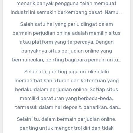
menarik banyak pengguna telah membuat
industri ini semakin berkembang pesat. Namun,
meskipun semakin banyak orang yang terlibat
Salah satu hal yang perlu diingat dalam
dalam perjudian online, masih banyak hal yang
bermain perjudian online adalah memilih situs
perlu diperhatikan dalam mencoba
atau platform yang terpercaya. Dengan
peruntungan di dunia maya ini.
banyaknya situs perjudian online yang
bermunculan, penting bagi para pemain untuk
melakukan riset terlebih dahulu sebelum
Selain itu, penting juga untuk selalu
memutuskan untuk bergabung. Pastikan situs
memperhatikan aturan dan ketentuan yang
tersebut memiliki lisensi resmi dan memiliki
berlaku dalam perjudian online. Setiap situs
reputasi yang baik di kalangan pemain.
memiliki peraturan yang berbeda-beda,
termasuk dalam hal deposit, penarikan, dan
juga aturan saat bermain. Pastikan untuk
Selain itu, dalam bermain perjudian online,
membaca dan memahami dengan baik semua
penting untuk mengontrol diri dan tidak