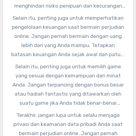
menghindari risiko penipuan dan kecurangan
yang biasa terjadi di dunia perjudian online.
Selain itu, penting juga untuk memperhatikan
Selalu pastikan juga untuk membaca syarat
pengelolaan keuangan saat bermain perjudian
dan ketentuan dari situs tersebut agar tidak
online. Jangan pernah bermain dengan uang
terjadi masalah di kemudian hari.
lebih dari yang Anda mampu. Tetapkan
batasan keuangan Anda sejak awal dan patuhi
batasan tersebut. Jangan terpancing emosi
Selain itu, penting juga untuk memilih game
saat bermain, apalagi jika Anda mengalami
yang sesuai dengan kemampuan dan minat
kekalahan beruntun. Tetap tenang dan jangan
Anda. Jangan terpancing dengan bonus besar
terbawa emosi untuk terus bermain hingga
atau hadiah fantastis yang ditawarkan oleh
kehabisan uang.
suatu game jika Anda tidak benar-benar
menguasai cara bermainnya. Pilihlah game
Terakhir, jangan lupa untuk selalu menjaga
yang Anda kuasai dan nikmati proses
privasi dan keamanan data pribadi Anda saat
bermainnya tanpa terlalu fokus pada hasil
bermain perjudian online. Jangan pernah