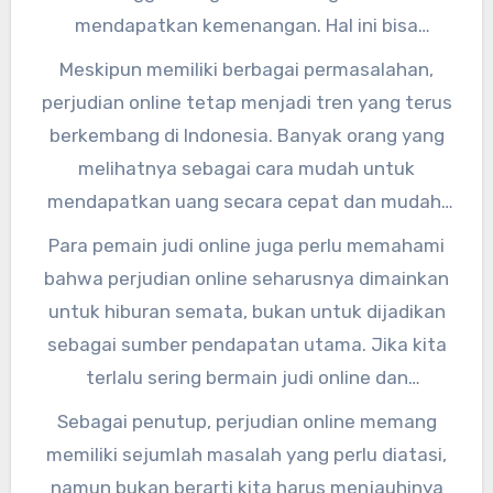
yang mereka gunakan.
mendapatkan kemenangan. Hal ini bisa
berdampak buruk pada kehidupan sosial,
Meskipun memiliki berbagai permasalahan,
ekonomi, dan mental para pemain. Oleh karena
perjudian online tetap menjadi tren yang terus
itu, penting bagi para pemain untuk selalu
berkembang di Indonesia. Banyak orang yang
melakukan kontrol diri dan tidak terlalu
melihatnya sebagai cara mudah untuk
terbawa emosi saat bermain judi online.
mendapatkan uang secara cepat dan mudah.
Namun, sebagai pemain judi online, penting
Para pemain judi online juga perlu memahami
bagi kita untuk selalu mengingatkan diri sendiri
bahwa perjudian online seharusnya dimainkan
akan resiko dan konsekuensi yang bisa terjadi
untuk hiburan semata, bukan untuk dijadikan
akibat perjudian online.
sebagai sumber pendapatan utama. Jika kita
terlalu sering bermain judi online dan
mengabaikan tanggung jawab kita sebagai
Sebagai penutup, perjudian online memang
individu, bisa jadi kita akan terjerumus dalam
memiliki sejumlah masalah yang perlu diatasi,
lingkaran perjudian yang tidak sehat.
namun bukan berarti kita harus menjauhinya