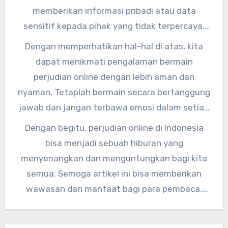
akhir atau kemenangan semata.
memberikan informasi pribadi atau data
sensitif kepada pihak yang tidak terpercaya.
Pastikan juga untuk selalu mengamankan akun
Dengan memperhatikan hal-hal di atas, kita
Anda dengan password yang unik dan tidak
dapat menikmati pengalaman bermain
mudah ditebak oleh orang lain.
perjudian online dengan lebih aman dan
nyaman. Tetaplah bermain secara bertanggung
jawab dan jangan terbawa emosi dalam setiap
keputusan yang kita ambil. Jangan lupa juga
Dengan begitu, perjudian online di Indonesia
untuk selalu melakukan riset dan mengikuti
bisa menjadi sebuah hiburan yang
perkembangan dunia perjudian online agar kita
menyenangkan dan menguntungkan bagi kita
tidak tertinggal informasi terbaru.
semua. Semoga artikel ini bisa memberikan
wawasan dan manfaat bagi para pembaca.
Terima kasih sudah membaca.