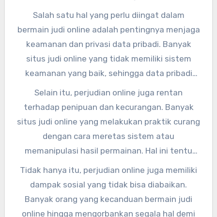
berjudi secara online. Namun, dibalik
Salah satu hal yang perlu diingat dalam
keseruannya, perjudian online juga
bermain judi online adalah pentingnya menjaga
memunculkan berbagai permasalahan yang
keamanan dan privasi data pribadi. Banyak
perlu mendapat perhatian serius.
situs judi online yang tidak memiliki sistem
keamanan yang baik, sehingga data pribadi
para pemain bisa jatuh ke tangan yang salah.
Selain itu, perjudian online juga rentan
Oleh karena itu, penting bagi para pemain
terhadap penipuan dan kecurangan. Banyak
untuk selalu memastikan bahwa mereka
situs judi online yang melakukan praktik curang
bermain di situs judi yang terpercaya dan
dengan cara meretas sistem atau
memiliki reputasi yang baik.
memanipulasi hasil permainan. Hal ini tentu
sangat merugikan para pemain yang sudah
Tidak hanya itu, perjudian online juga memiliki
menghabiskan uang dan waktu untuk bermain.
dampak sosial yang tidak bisa diabaikan.
Oleh karena itu, para pemain perlu lebih
Banyak orang yang kecanduan bermain judi
berhati-hati dalam memilih situs judi online
online hingga mengorbankan segala hal demi