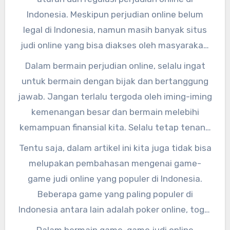
memuaskan kepada para pengguna.
Indonesia. Meskipun perjudian online belum
legal di Indonesia, namun masih banyak situs
judi online yang bisa diakses oleh masyarakat.
Sebagai pemain, kita harus mengetahui
Dalam bermain perjudian online, selalu ingat
batasan-batasan yang ada dan memahami
untuk bermain dengan bijak dan bertanggung
resiko yang mungkin terjadi apabila terlibat
jawab. Jangan terlalu tergoda oleh iming-iming
dalam kegiatan perjudian online.
kemenangan besar dan bermain melebihi
kemampuan finansial kita. Selalu tetap tenang
dan jangan terjebak dalam emosi saat kalah
Tentu saja, dalam artikel ini kita juga tidak bisa
atau menang besar. Bermain judi seharusnya
melupakan pembahasan mengenai game-
menjadi hiburan semata dan bukan menjadi
game judi online yang populer di Indonesia.
masalah yang menyebabkan jadi konflik di
Beberapa game yang paling populer di
dalam kehidupan sehari-hari.
Indonesia antara lain adalah poker online, togel
online, dan slot online. Poker online merupakan
Dalam bermain game-game judi online