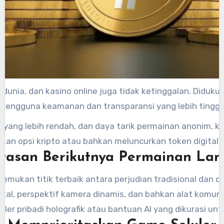
dunia, dan kasino online juga tidak ketinggalan. Didukun
pengguna keamanan dan transparansi yang lebih tinggi.
 yang lebih rendah, dan daya tarik permainan anonim, k
kan opsi kripto atau bahkan meluncurkan token digital m
tasan Berikutnya Permainan La
mukan titik terbaik antara perjudian tradisional dan o
kristal, perspektif kamera dinamis, dan bahkan alat komu
er pribadi holografik atau bantuan AI yang dikurasi unt