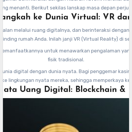
yang menanti. Berikut sekilas lanskap masa depan perjudi
angkah ke Dunia Virtual: VR da
jalan melalui ruang digitalnya, dan berinteraksi denga
nding rumah Anda. Inilah janji VR (Virtual Reality) di se
ne memanfaatkannya untuk menawarkan pengalaman yan
fisik tradisional.
nia digital dengan dunia nyata. Bagi penggemar kasino
l ke lingkungan nyata mereka, sehingga memperkaya ket
ata Uang Digital: Blockchain & 