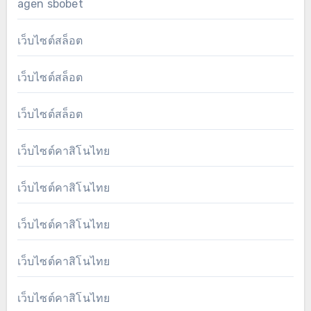
agen sbobet
เว็บไซต์สล็อต
เว็บไซต์สล็อต
เว็บไซต์สล็อต
เว็บไซต์คาสิโนไทย
เว็บไซต์คาสิโนไทย
เว็บไซต์คาสิโนไทย
เว็บไซต์คาสิโนไทย
เว็บไซต์คาสิโนไทย