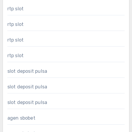
rtp slot
rtp slot
rtp slot
rtp slot
slot deposit pulsa
slot deposit pulsa
slot deposit pulsa
agen sbobet