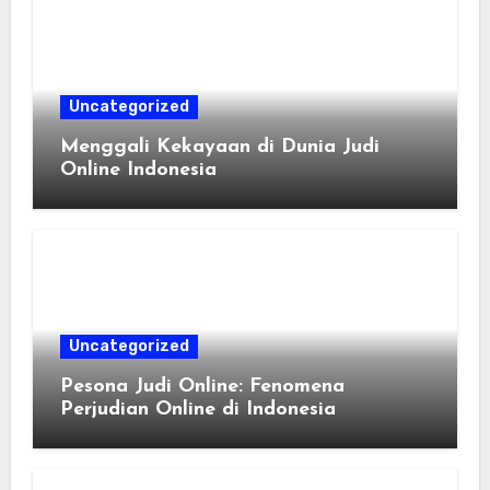
Uncategorized
Menggali Kekayaan di Dunia Judi
Online Indonesia
Uncategorized
Pesona Judi Online: Fenomena
Perjudian Online di Indonesia