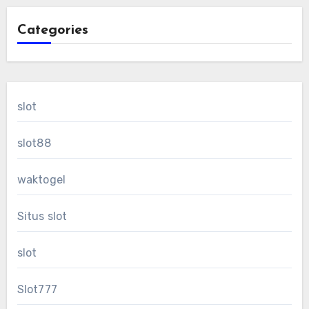
Categories
slot
slot88
waktogel
Situs slot
slot
Slot777