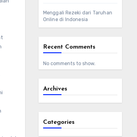
dian
Menggali Rezeki dari Taruhan
Online di Indonesia
at
n
Recent Comments
No comments to show.
k
Archives
ni
n
Categories