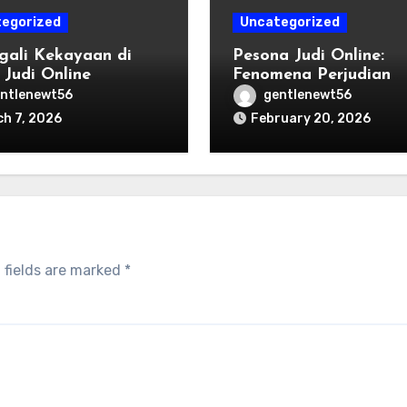
egorized
Uncategorized
ali Kekayaan di
Pesona Judi Online:
 Judi Online
Fenomena Perjudian
esia
Online di Indonesia
ntlenewt56
gentlenewt56
h 7, 2026
February 20, 2026
 fields are marked
*