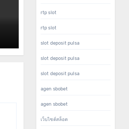
rtp slot
rtp slot
slot deposit pulsa
slot deposit pulsa
slot deposit pulsa
agen sbobet
agen sbobet
เว็บไซต์สล็อต