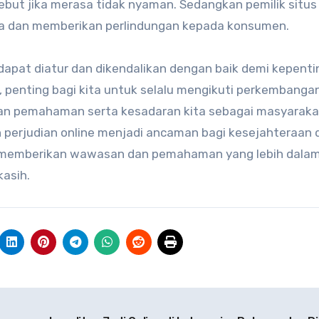
sebut jika merasa tidak nyaman. Sedangkan pemilik situs 
nya dan memberikan perlindungan kepada konsumen.
 dapat diatur dan dikendalikan dengan baik demi kepent
penting bagi kita untuk selalu mengikuti perkembangan 
kan pemahaman serta kesadaran kita sebagai masyaraka
 perjudian online menjadi ancaman bagi kesejahteraan 
ini memberikan wawasan dan pemahaman yang lebih dala
kasih.