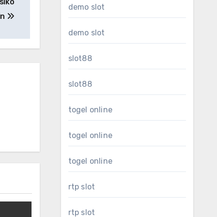
siko
demo slot
in
demo slot
slot88
slot88
togel online
togel online
togel online
rtp slot
rtp slot