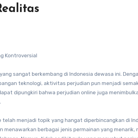
ealitas
ng Kontroversial
i yang sangat berkembang di Indonesia dewasa ini. Deng
ngan teknologi, aktivitas perjudian pun menjadi semak
dapat dipungkiri bahwa perjudian online juga menimbulk
.
e telah menjadi topik yang hangat diperbincangkan di In
dan menawarkan berbagai jenis permainan yang menarik, 