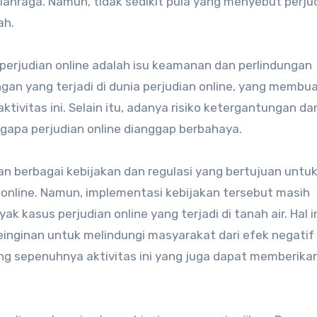
 olahraga. Namun, tidak sedikit pula yang menyebut perju
ah.
 perjudian online adalah isu keamanan dan perlindungan
an yang terjadi di dunia perjudian online, yang membu
vitas ini. Selain itu, adanya risiko ketergantungan da
gapa perjudian online dianggap berbahaya.
an berbagai kebijakan dan regulasi yang bertujuan untu
 online. Namun, implementasi kebijakan tersebut masih
 kasus perjudian online yang terjadi di tanah air. Hal i
inginan untuk melindungi masyarakat dari efek negatif
ang sepenuhnya aktivitas ini yang juga dapat memberika