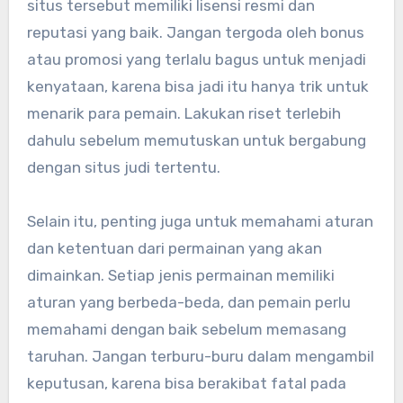
situs tersebut memiliki lisensi resmi dan
reputasi yang baik. Jangan tergoda oleh bonus
atau promosi yang terlalu bagus untuk menjadi
kenyataan, karena bisa jadi itu hanya trik untuk
menarik para pemain. Lakukan riset terlebih
dahulu sebelum memutuskan untuk bergabung
dengan situs judi tertentu.
Selain itu, penting juga untuk memahami aturan
dan ketentuan dari permainan yang akan
dimainkan. Setiap jenis permainan memiliki
aturan yang berbeda-beda, dan pemain perlu
memahami dengan baik sebelum memasang
taruhan. Jangan terburu-buru dalam mengambil
keputusan, karena bisa berakibat fatal pada