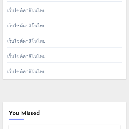
เว็บไซต์คาสิโนไทย
เว็บไซต์คาสิโนไทย
เว็บไซต์คาสิโนไทย
เว็บไซต์คาสิโนไทย
เว็บไซต์คาสิโนไทย
You Missed