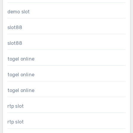
demo slot
slot88
slot88
togel online
togel online
togel online
rtp slot
rtp slot