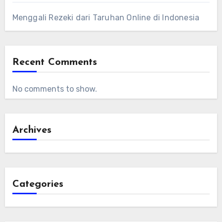
Menggali Rezeki dari Taruhan Online di Indonesia
Recent Comments
No comments to show.
Archives
Categories