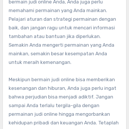
bermain judi online Anda, Anda juga perlu
memahami permainan yang Anda mainkan.
Pelajari aturan dan strategi permainan dengan
baik, dan jangan ragu untuk mencari informasi
tambahan atau bantuan jika diperlukan.
Semakin Anda mengerti permainan yang Anda
mainkan, semakin besar kesempatan Anda
untuk meraih kemenangan.
Meskipun bermain judi online bisa memberikan
kesenangan dan hiburan, Anda juga perlu ingat
bahwa perjudian bisa menjadi adiktif. Jangan
sampai Anda terlalu tergila-gila dengan
permainan judi online hingga mengorbankan
kehidupan pribadi dan keuangan Anda. Tetaplah