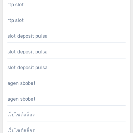
rtp slot
rtp slot
slot deposit pulsa
slot deposit pulsa
slot deposit pulsa
agen sbobet
agen sbobet
เว็บไซต์สล็อต
เว็บไซต์สล็อต