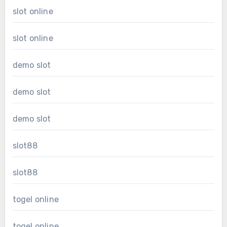
slot online
slot online
demo slot
demo slot
demo slot
slot88
slot88
togel online
togel online