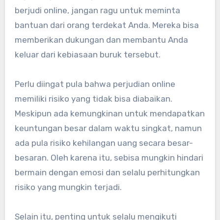
berjudi online, jangan ragu untuk meminta
bantuan dari orang terdekat Anda. Mereka bisa
memberikan dukungan dan membantu Anda
keluar dari kebiasaan buruk tersebut.
Perlu diingat pula bahwa perjudian online
memiliki risiko yang tidak bisa diabaikan.
Meskipun ada kemungkinan untuk mendapatkan
keuntungan besar dalam waktu singkat, namun
ada pula risiko kehilangan uang secara besar-
besaran. Oleh karena itu, sebisa mungkin hindari
bermain dengan emosi dan selalu perhitungkan
risiko yang mungkin terjadi.
Selain itu, penting untuk selalu mengikuti