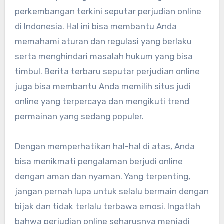
perkembangan terkini seputar perjudian online
di Indonesia. Hal ini bisa membantu Anda
memahami aturan dan regulasi yang berlaku
serta menghindari masalah hukum yang bisa
timbul. Berita terbaru seputar perjudian online
juga bisa membantu Anda memilih situs judi
online yang terpercaya dan mengikuti trend
permainan yang sedang populer.
Dengan memperhatikan hal-hal di atas, Anda
bisa menikmati pengalaman berjudi online
dengan aman dan nyaman. Yang terpenting,
jangan pernah lupa untuk selalu bermain dengan
bijak dan tidak terlalu terbawa emosi. Ingatlah
bahwa perjudian online seharusnya menjadi