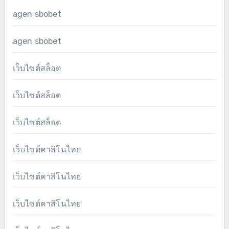
agen sbobet
agen sbobet
เว็บไซต์สล็อต
เว็บไซต์สล็อต
เว็บไซต์สล็อต
เว็บไซต์คาสิโนไทย
เว็บไซต์คาสิโนไทย
เว็บไซต์คาสิโนไทย