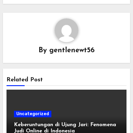
By
gentlenewt56
Related Post
Uncategorized
Keberuntungan di Ujung Jari: Fenomena
Judi Online di Indonesia