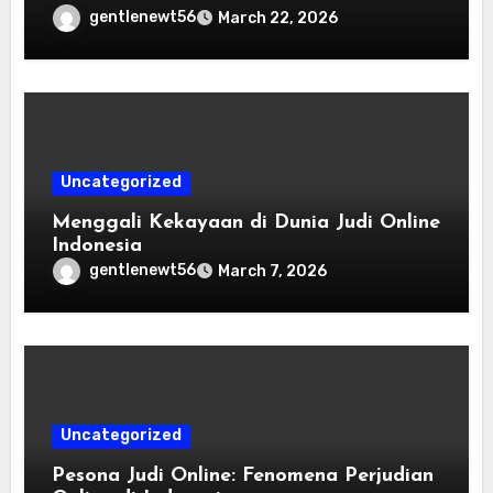
gentlenewt56
March 22, 2026
Uncategorized
Menggali Kekayaan di Dunia Judi Online
Indonesia
gentlenewt56
March 7, 2026
Uncategorized
Pesona Judi Online: Fenomena Perjudian