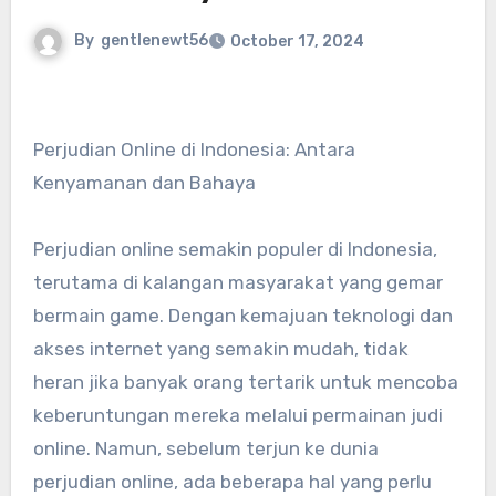
By
gentlenewt56
October 17, 2024
Perjudian Online di Indonesia: Antara
Kenyamanan dan Bahaya
Perjudian online semakin populer di Indonesia,
terutama di kalangan masyarakat yang gemar
bermain game. Dengan kemajuan teknologi dan
akses internet yang semakin mudah, tidak
heran jika banyak orang tertarik untuk mencoba
keberuntungan mereka melalui permainan judi
online. Namun, sebelum terjun ke dunia
perjudian online, ada beberapa hal yang perlu