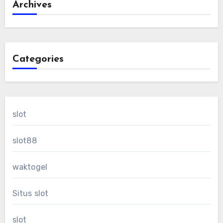
Archives
Categories
slot
slot88
waktogel
Situs slot
slot