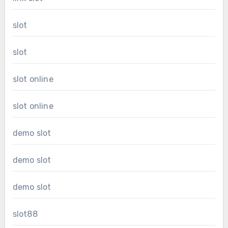
slot
slot
slot online
slot online
demo slot
demo slot
demo slot
slot88