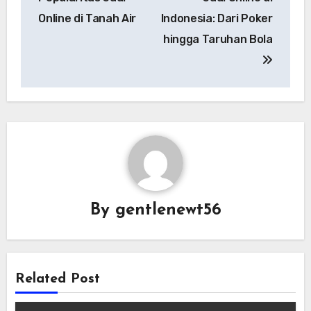
Online di Tanah Air
Indonesia: Dari Poker
hingga Taruhan Bola
By
gentlenewt56
Related Post