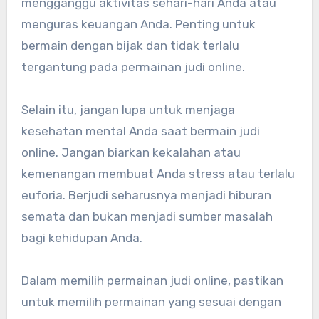
mengganggu aktivitas sehari-hari Anda atau
menguras keuangan Anda. Penting untuk
bermain dengan bijak dan tidak terlalu
tergantung pada permainan judi online.
Selain itu, jangan lupa untuk menjaga
kesehatan mental Anda saat bermain judi
online. Jangan biarkan kekalahan atau
kemenangan membuat Anda stress atau terlalu
euforia. Berjudi seharusnya menjadi hiburan
semata dan bukan menjadi sumber masalah
bagi kehidupan Anda.
Dalam memilih permainan judi online, pastikan
untuk memilih permainan yang sesuai dengan