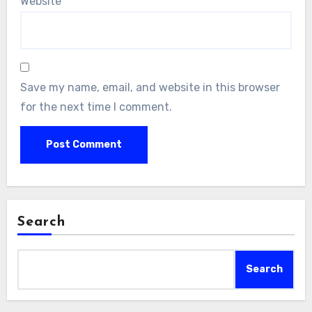
Website
Save my name, email, and website in this browser
for the next time I comment.
Search
Search