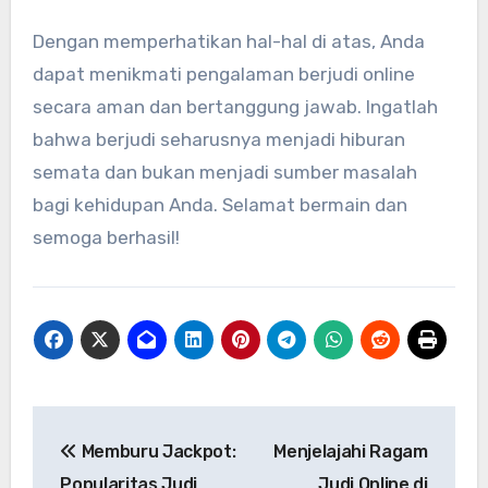
Dengan memperhatikan hal-hal di atas, Anda
dapat menikmati pengalaman berjudi online
secara aman dan bertanggung jawab. Ingatlah
bahwa berjudi seharusnya menjadi hiburan
semata dan bukan menjadi sumber masalah
bagi kehidupan Anda. Selamat bermain dan
semoga berhasil!
Post
Memburu Jackpot:
Menjelajahi Ragam
navigation
Popularitas Judi
Judi Online di