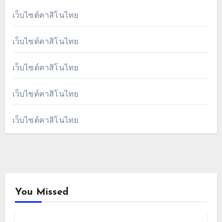
เว็บไซต์คาสิโนไทย
เว็บไซต์คาสิโนไทย
เว็บไซต์คาสิโนไทย
เว็บไซต์คาสิโนไทย
เว็บไซต์คาสิโนไทย
You Missed