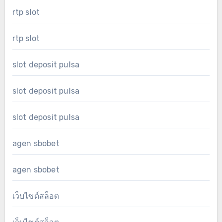
rtp slot
rtp slot
slot deposit pulsa
slot deposit pulsa
slot deposit pulsa
agen sbobet
agen sbobet
เว็บไซต์สล็อต