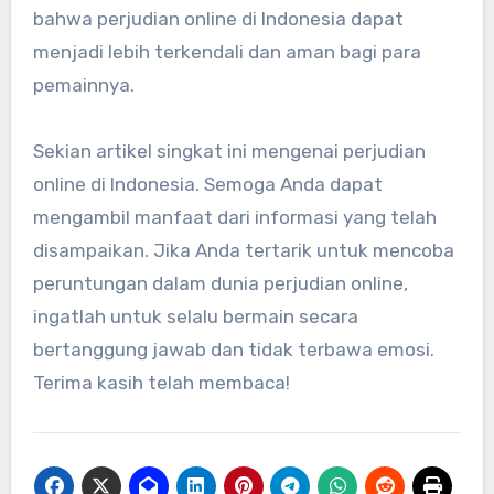
bahwa perjudian online di Indonesia dapat
menjadi lebih terkendali dan aman bagi para
pemainnya.
Sekian artikel singkat ini mengenai perjudian
online di Indonesia. Semoga Anda dapat
mengambil manfaat dari informasi yang telah
disampaikan. Jika Anda tertarik untuk mencoba
peruntungan dalam dunia perjudian online,
ingatlah untuk selalu bermain secara
bertanggung jawab dan tidak terbawa emosi.
Terima kasih telah membaca!