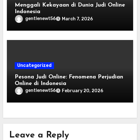
Menggali Kekayaan di Dunia Judi Online
Indonesia
gentlenewt56
March 7, 2026
Uncategorized
Pesona Judi Online: Fenomena Perjudian
Online di Indonesia
gentlenewt56
February 20, 2026
Leave a Reply