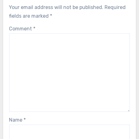
Your email address will not be published.
Required
fields are marked
*
Comment
*
Name
*