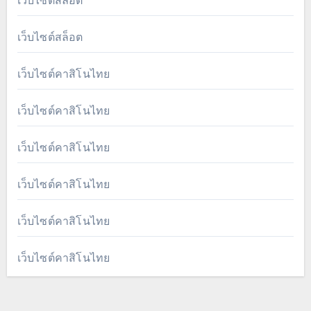
เว็บไซต์สล็อต
เว็บไซต์สล็อต
เว็บไซต์คาสิโนไทย
เว็บไซต์คาสิโนไทย
เว็บไซต์คาสิโนไทย
เว็บไซต์คาสิโนไทย
เว็บไซต์คาสิโนไทย
เว็บไซต์คาสิโนไทย