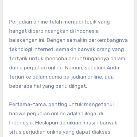
Perjudian online telah menjadi topik yang
hangat diperbincangkan di Indonesia
belakangan ini. Dengan semakin berkembangnya
teknologi internet, semakin banyak orang yang
tertarik untuk mencoba peruntungannya dalam
dunia perjudian online. Namun, sebelum Anda
terjun ke dalam dunia perjudian online, ada
beberapa hal yang perlu diingat.
Pertama-tama, penting untuk mengetahui
bahwa perjudian online adalah ilegal di
Indonesia. Meskipun demikian, masih banyak
situs perjudian online yang dapat diakses