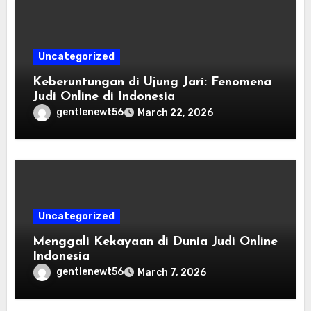
Uncategorized
Keberuntungan di Ujung Jari: Fenomena
Judi Online di Indonesia
gentlenewt56
March 22, 2026
Uncategorized
Menggali Kekayaan di Dunia Judi Online
Indonesia
gentlenewt56
March 7, 2026