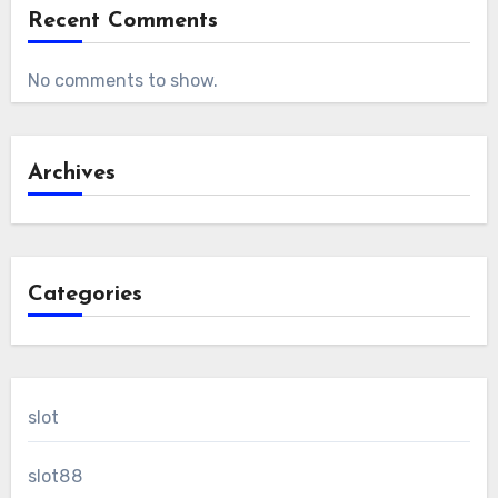
Recent Comments
No comments to show.
Archives
Categories
slot
slot88