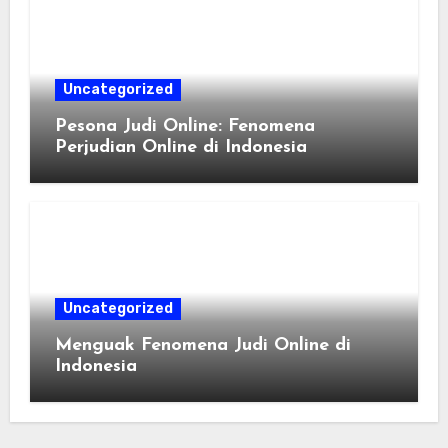
Uncategorized
Pesona Judi Online: Fenomena
Perjudian Online di Indonesia
Uncategorized
Menguak Fenomena Judi Online di
Indonesia