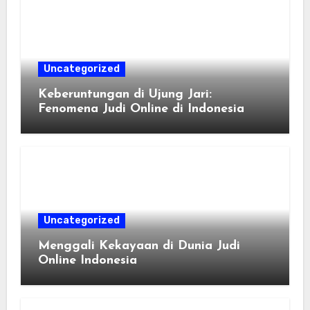
Uncategorized
Keberuntungan di Ujung Jari:
Fenomena Judi Online di Indonesia
Uncategorized
Menggali Kekayaan di Dunia Judi
Online Indonesia