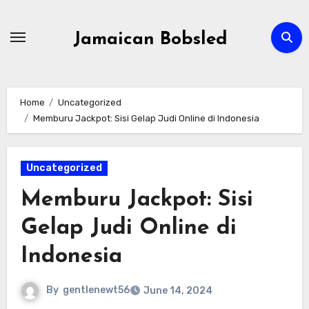
Skip
to
Jamaican Bobsled
content
Home
Uncategorized
Memburu Jackpot: Sisi Gelap Judi Online di Indonesia
Uncategorized
Memburu Jackpot: Sisi
Gelap Judi Online di
Indonesia
By
gentlenewt56
June 14, 2024