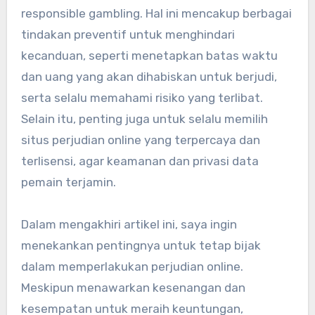
responsible gambling. Hal ini mencakup berbagai
tindakan preventif untuk menghindari
kecanduan, seperti menetapkan batas waktu
dan uang yang akan dihabiskan untuk berjudi,
serta selalu memahami risiko yang terlibat.
Selain itu, penting juga untuk selalu memilih
situs perjudian online yang terpercaya dan
terlisensi, agar keamanan dan privasi data
pemain terjamin.
Dalam mengakhiri artikel ini, saya ingin
menekankan pentingnya untuk tetap bijak
dalam memperlakukan perjudian online.
Meskipun menawarkan kesenangan dan
kesempatan untuk meraih keuntungan,