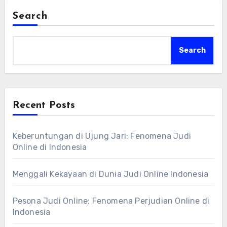
Search
Search
Recent Posts
Keberuntungan di Ujung Jari: Fenomena Judi
Online di Indonesia
Menggali Kekayaan di Dunia Judi Online Indonesia
Pesona Judi Online: Fenomena Perjudian Online di
Indonesia