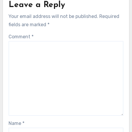
Leave a Reply
Your email address will not be published.
Required
fields are marked
*
Comment
*
Name
*