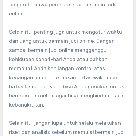
jangan terbawa perasaan saat bermain judi
online.
Selain itu, penting juga untuk mengatur waktu
dan uang untuk bermain judi online. Jangan
sampai bermain judi online mengganggu
kehidupan sehari-hari Anda atau bahkan
membuat Anda kehilangan kontrol atas
keuangan pribadi. Tetapkan batas waktu dan
batas keuangan yang bisa Anda gunakan untuk
bermain judi online agar bisa menghindari risiko
kebangkrutan.
Selain itu, jangan lupa untuk selalu melakukan
riset dan analisis sebelum memulai bermain judi