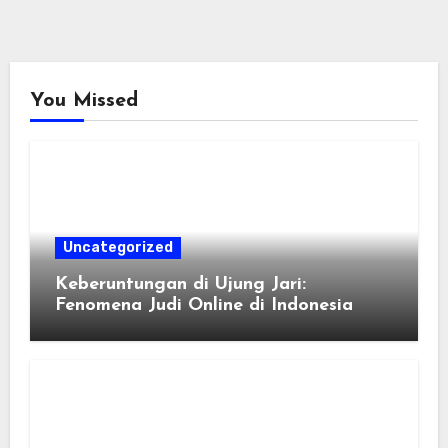
You Missed
Uncategorized
Keberuntungan di Ujung Jari:
Fenomena Judi Online di Indonesia