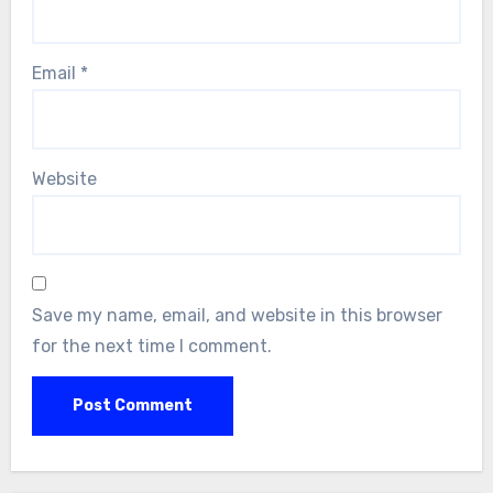
Email
*
Website
Save my name, email, and website in this browser
for the next time I comment.