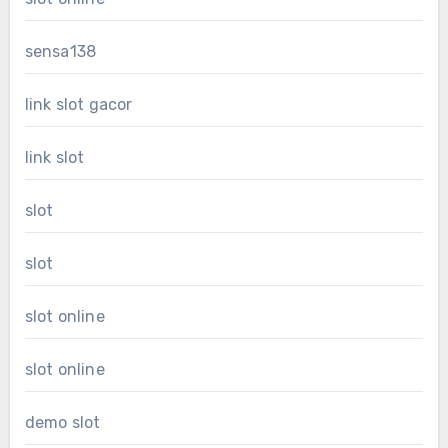
sensa138
link slot gacor
link slot
slot
slot
slot online
slot online
demo slot