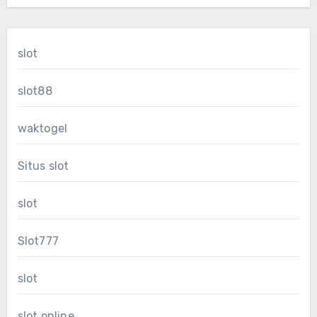
slot
slot88
waktogel
Situs slot
slot
Slot777
slot
slot online